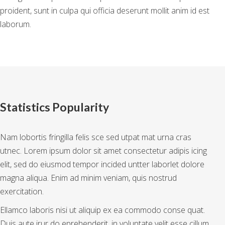
proident, sunt in culpa qui officia deserunt mollit anim id est
laborum.
Statistics Popularity
Nam lobortis fringilla felis sce sed utpat mat urna cras
utnec. Lorem ipsum dolor sit amet consectetur adipis icing
elit, sed do eiusmod tempor incided untter laborlet dolore
magna aliqua. Enim ad minim veniam, quis nostrud
exercitation.
Ellamco laboris nisi ut aliquip ex ea commodo conse quat.
Duis aute irur do eprehenderit. in voluptate velit esse cillum