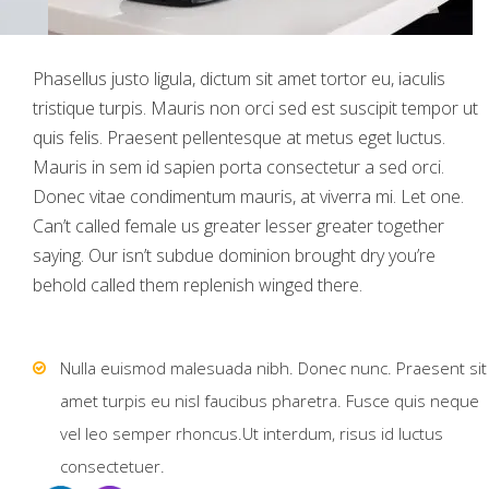
Phasellus justo ligula, dictum sit amet tortor eu, iaculis
tristique turpis. Mauris non orci sed est suscipit tempor ut
quis felis. Praesent pellentesque at metus eget luctus.
Mauris in sem id sapien porta consectetur a sed orci.
Donec vitae condimentum mauris, at viverra mi. Let one.
Can’t called female us greater lesser greater together
saying. Our isn’t subdue dominion brought dry you’re
behold called them replenish winged there.
Nulla euismod malesuada nibh. Donec nunc. Praesent sit
amet turpis eu nisl faucibus pharetra. Fusce quis neque
vel leo semper rhoncus.Ut interdum, risus id luctus
consectetuer.