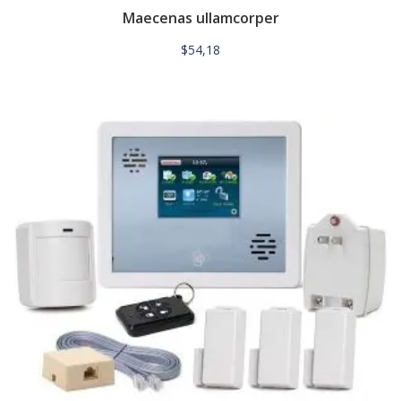
Maecenas ullamcorper
$
54,18